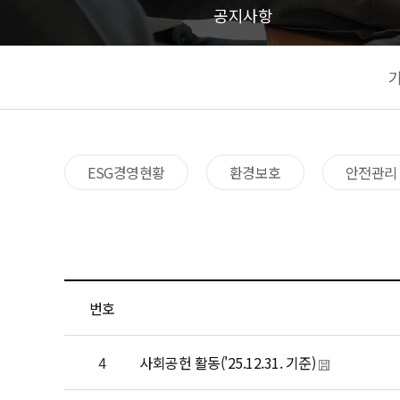
공지사항
ESG경영현황
환경보호​
안전관리​
번호
4
사회공헌 활동('25.12.31. 기준)