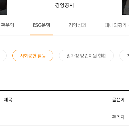
경영공시
기관운영
ESG운영
경영성과
대내외평가 
사회공헌 활동​
일가정 양립지원 현황​
제목
글쓴이
관리자