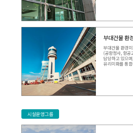
부대건물 환
부대건물 환경미
(공항청사, 항공교
담당하고 있으며
유리미화를 통합
시설운영그룹