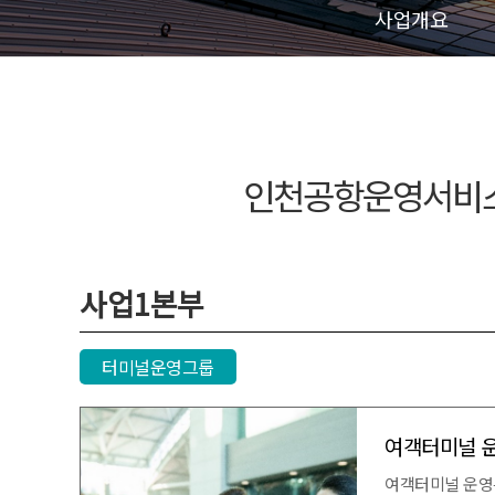
사업개요
인천공항운영서비
사업1본부
터미널운영그룹
여객터미널 
여객터미널 운영