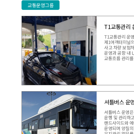
교통운영그룹
T1교통관리 
T1교통관리 운
제1여객터미널의 
사고 차량 보험처
운영과 공항 내 
교통흐름 관리를
셔틀버스 운
셔틀버스 운영은
운행 및 관리하
랜드사이드와 에
운영되며 양질의
유지관리 업무를