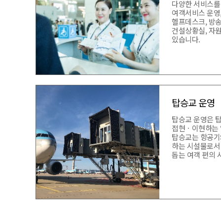
다양한 서비스를 
여객서비스 운영
헬프데스크, 방송
건설상황실, 자원
있습니다.
탑승교 운영
탑승교 운영은 
접현ㆍ이현하는 
탑승교는 항공기
하는 시설물로서
돕는 여객 편의 