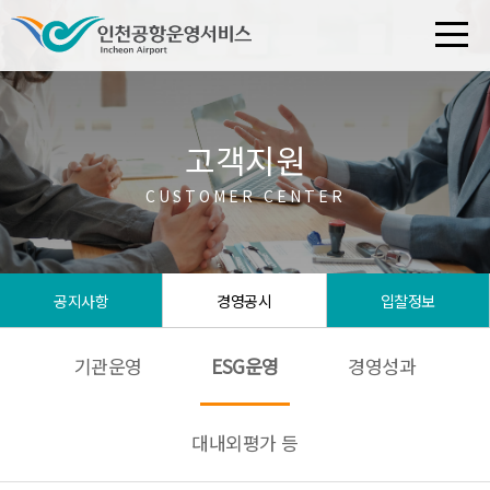
고객지원
CUSTOMER CENTER
공지사항
경영공시
입찰정보
기관운영
ESG운영
경영성과
대내외평가 등