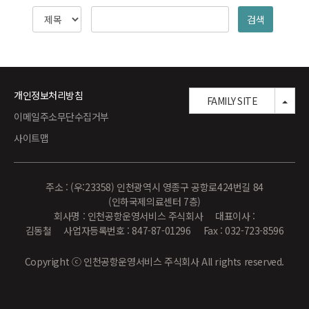
검색
개인정보처리방침
TOG
FAMILY SITE
이메일주소무단수집거부
사이트맵
주소 : (우:23358) 인천광역시 영종구 공항로424번길 84
(인하국제의료센터 7층)
회사명 : 인천공항운영서비스 주식회사 대표이사 :
김동철 사업자등록번호 : 847-87-01296 Fax : 032-723-8596
Copyright ⓒ 인천공항운영서비스 주식회사 All rights reserved.