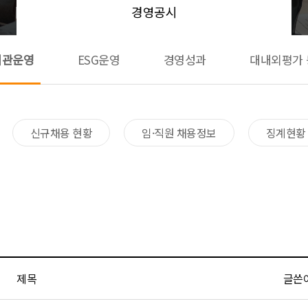
경영공시
기관운영
ESG운영
경영성과
대내외평가 
신규채용 현황​
임·직원 채용정보
징계현황
제목
글쓴