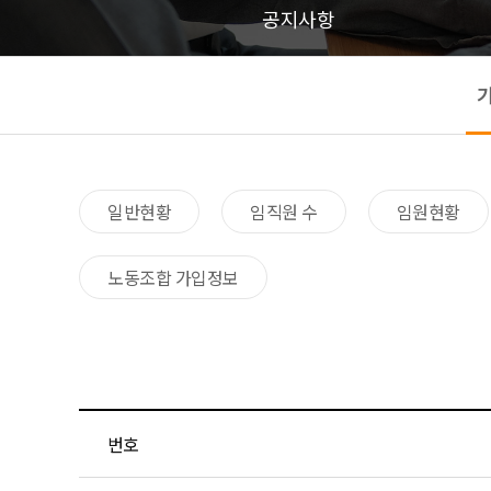
공지사항
일반현황​
임직원 수​
임원현황​
노동조합 가입정보
번호