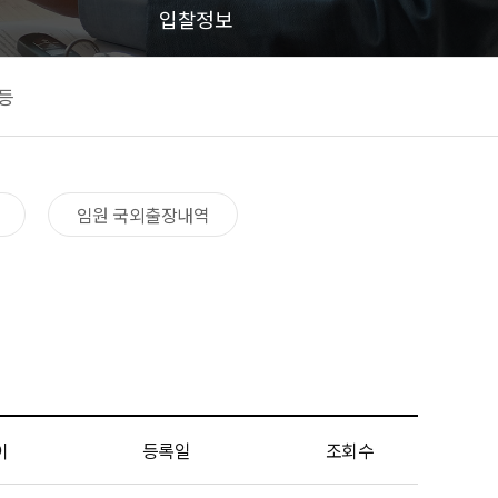
입찰정보
등
임원 국외출장내역​
이
등록일
조회수