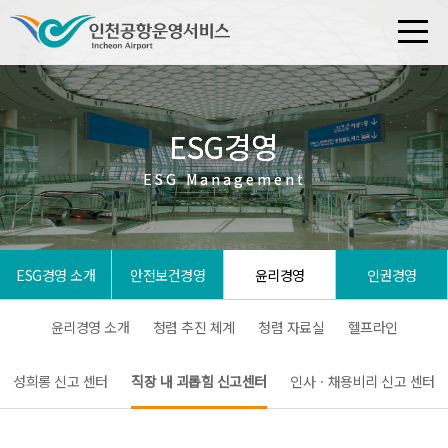
ESG경영
ESG경영
ESG Management
ESG Management
ESG경영 소개
안전보건경영
윤리경영
인권경영
윤리경영 소개
청렴 추진 체계
청렴 자료실
헬프라인
성희롱 신고 센터
직장 내 괴롭힘 신고센터
인사ㆍ채용비리 신고 센터