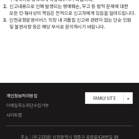
2.
신고내용으로 인해 발생되는 명예훼손, 무고 등 법적 문제에 대한
모든 민·형사상의 책임은 전적으로 신고자에게 있음을 알려드립니다.
3.
인천공항운영서비스 직장 내 괴롭힘 신고와 관련이 없는 단순 민원
및 불편사항 등은 해당 부서로 문의하시기 바랍니다.
개인정보처리방침
TOG
FAMILY SITE
이메일주소무단수집거부
사이트맵
주소 : (우:23358) 인천광역시 영종구 공항로424번길 84