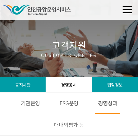
고객지원
CUSTOMER CENTER
공지사항
경영공시
입찰정보
기관운영
ESG운영
경영성과
대내외평가 등