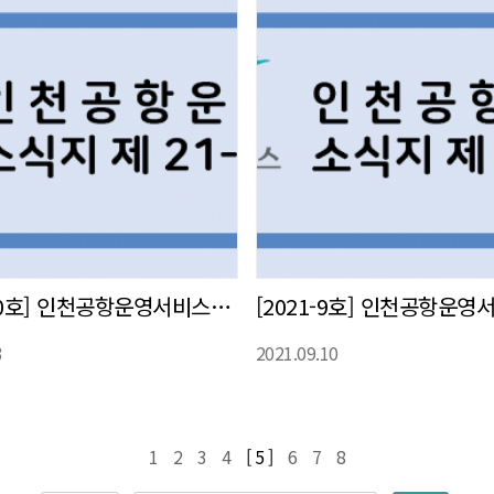
[2021-10호] 인천공항운영서비스㈜ 사내 소식지 발간
3
2021.09.10
1
2
3
4
[ 5 ]
6
7
8