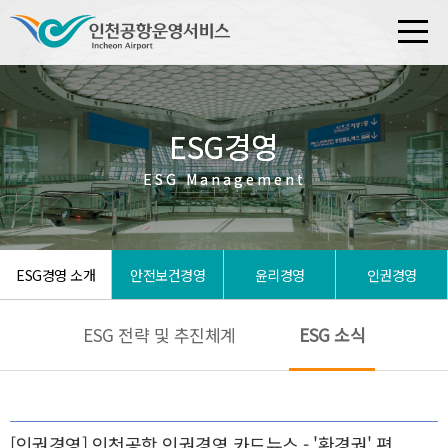
ESG경영
ESG경영
ESG Management
ESG Management
ESG경영 소개
안전보건경영
윤리경영
인권경영
ESG 전략 및 추진체계
ESG 소식
[인권경영] 인천공항 인권경영 카드뉴스 - '환경권' 편