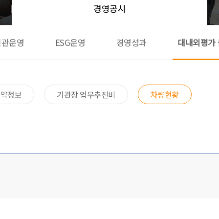
경영공시
기관운영
ESG운영
경영성과
대내외평가 
계약정보
기관장 업무추진비
차량현황