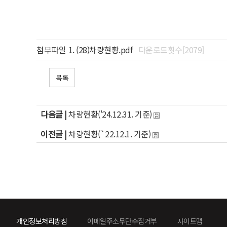
첨부파일
(28)차량현황.pdf
다운로드횟수[2079]
목록
다음글 |
차량현황('24.12.31. 기준)
이전글 |
차량현황(`22.12.1. 기준)
개인정보처리방침
이메일주소무단수집거부
사이트맵