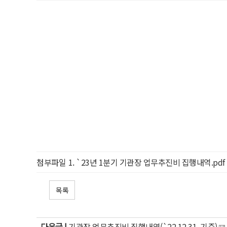
첨부파일
`23년 1분기 기관장 업무추진비 집행내역.pdf
목록
다음글 |
기관장 업무추진비 집행내역(`22.12.31. 기준)