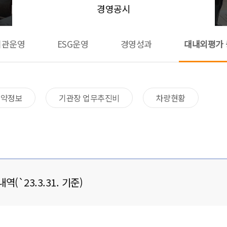
경영공시
기관운영
ESG운영
경영성과
대내외평가 
계약정보
기관장 업무추진비
차량현황
`23.3.31. 기준)