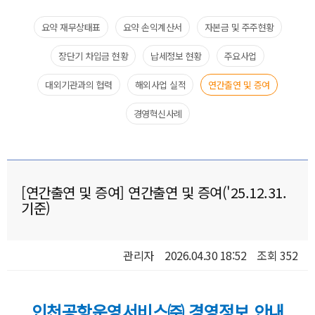
요약 재무상태표​
요약 손익계산서​
자본금 및 주주현황
장단기 차입금 현황
납세정보 현황​
주요사업​
대외기관과의 협력​
해외사업 실적
연간출연 및 증여
경영혁신사례
[연간출연 및 증여] 연간출연 및 증여('25.12.31.
기준)
관리자
2026.04.30 18:52
조회 352
인천공항운영서비스㈜ 경영정보 안내