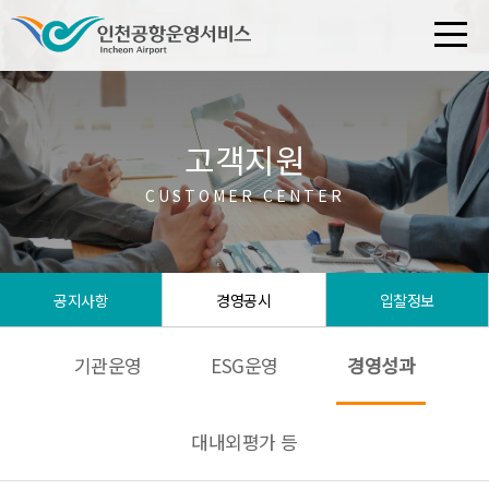
고객지원
CUSTOMER CENTER
공지사항
경영공시
입찰정보
기관운영
ESG운영
경영성과
대내외평가 등