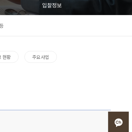
입찰정보
등
 현황​
주요사업​