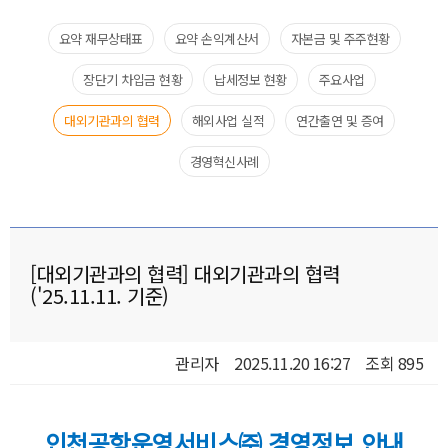
요약 재무상태표​
요약 손익계산서​
자본금 및 주주현황
장단기 차입금 현황
납세정보 현황​
주요사업​
대외기관과의 협력​
해외사업 실적
연간출연 및 증여
경영혁신사례
[대외기관과의 협력] 대외기관과의 협력
('25.11.11. 기준)
관리자
2025.11.20 16:27
조회 895
인천공항운영서비스㈜ 경영정보 안내