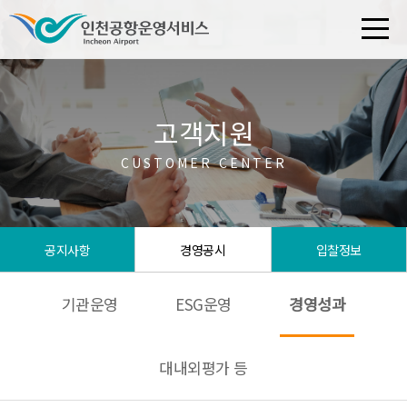
고객지원
CUSTOMER CENTER
공지사항
경영공시
입찰정보
기관운영
ESG운영
경영성과
대내외평가 등