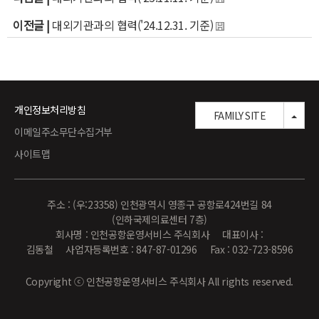
이전글 |
대외기관과의 협력('24.12.31. 기준)
개인정보처리방침
TOG
FAMILY SITE
이메일주소무단수집거부
사이트맵
주소 : (우:23358) 인천광역시 영종구 공항로424번길 84
(인하국제의료센터 7층)
회사명 : 인천공항운영서비스 주식회사 대표이사 :
김동철 사업자등록번호 : 847-87-01296 Fax : 032-723-8596
Copyright ⓒ 인천공항운영서비스 주식회사 All rights reserved.