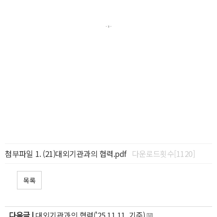
첨부파일
(21)대외기관과의 협력.pdf
다운로드횟수[1120]
목록
다음글 |
대외기관과의 협력('25.11.11. 기준)