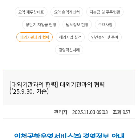
요약 재무상태표​
요약 손익계산서​
자본금 및 주주현황
장단기 차입금 현황
납세정보 현황​
주요사업​
대외기관과의 협력​
해외사업 실적
연간출연 및 증여
경영혁신사례
[대외기관과의 협력] 대외기관과의 협력
('25.9.30. 기준)
관리자
2025.11.03 09:03
조회 957
인천공항운영서비스㈜ 경영정보 안내