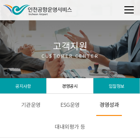
고객지원
CUSTOMER CENTER
공지사항
경영공시
입찰정보
기관운영
ESG운영
경영성과
대내외평가 등