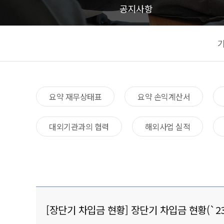
공지사항
요약 재무상태표​
요약 손익계산서​
대외기관과의 협력​
해외사업 실적
[장단기 차입금 현황] 장단기 차입금 현황(`23.1