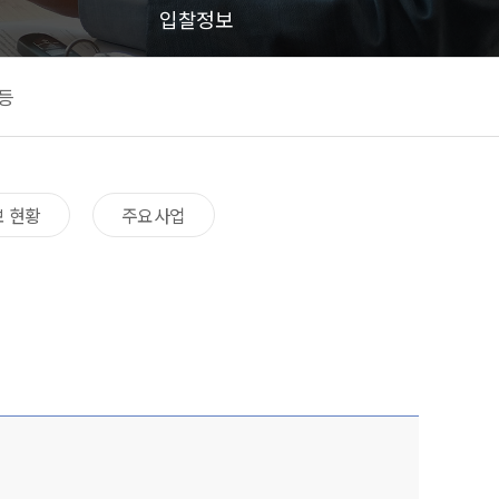
입찰정보
등
 현황​
주요사업​