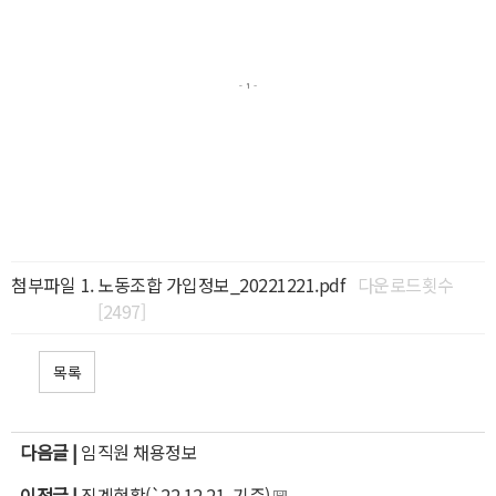
첨부파일
노동조합 가입정보_20221221.pdf
다운로드횟수
[2497]
목록
다음글 |
임직원 채용정보
이전글 |
징계현황(`22.12.21. 기준)