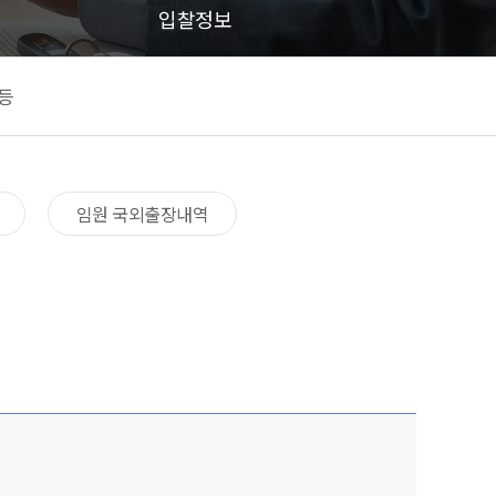
입찰정보
등
임원 국외출장내역​