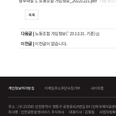
첨부파일
노동조합 가입정보_20221221.pdf
다운로드횟
목록
다음글 |
노동조합 가입정보(`23.12.31. 기준)
이전글 |
이전글이 없습니다.
개인정보처리방침
이메일주소무단수집거부
사이트맵
주소 : (우:23358) 인천광역시 영종구 공항로424번길 84 (인하국제의료센
회사명 : 인천공항운영서비스 주식회사 대표이사 : 김동철 사업자등록번호 : 847