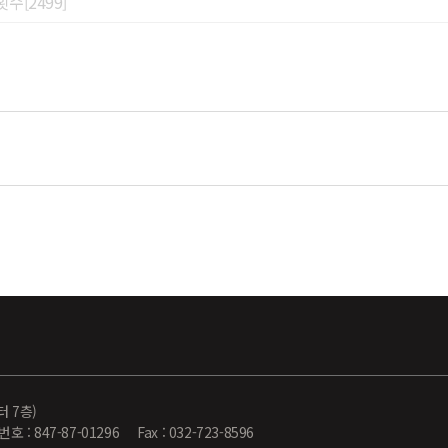
수[2499]
터 7층)
-87-01296 Fax : 032-723-8596