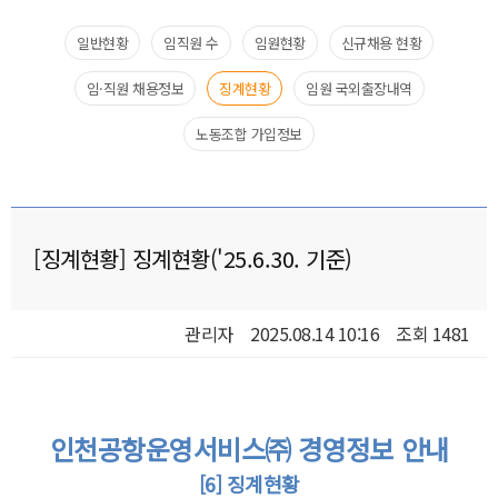
일반현황​
임직원 수​
임원현황​
신규채용 현황​
임·직원 채용정보
징계현황
임원 국외출장내역​
노동조합 가입정보
[징계현황] 징계현황('25.6.30. 기준)
관리자
2025.08.14 10:16
조회 1481
인천공항운영서비스㈜ 경영정보 안내
[6] 징계현황