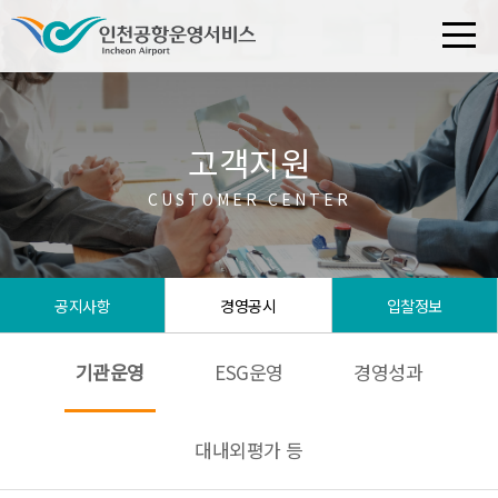
고객지원
CUSTOMER CENTER
공지사항
경영공시
입찰정보
기관운영
ESG운영
경영성과
대내외평가 등