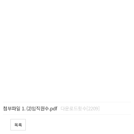
첨부파일
(2)임직원수.pdf
다운로드횟수[2209]
목록