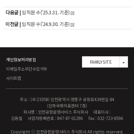
다음글 |
임직원 수('25.3.31. 기준)
이전글 |
임직원 수('24.9.30. 기준)
개인정보처리방침
TOG
FAMILY SITE
이메일주소무단수집거부
사이트맵
주소 : (우:23358) 인천광역시 영종구 공항로424번길 84
(인하국제의료센터 7층)
회사명 : 인천공항운영서비스 주식회사 대표이사 :
김동철 사업자등록번호 : 847-87-01296 Fax : 032-723-8596
Copyright ⓒ 인천공항운영서비스 주식회사 All rights reserved.