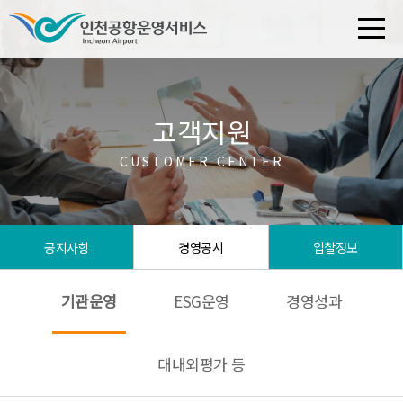
고객지원
CUSTOMER CENTER
공지사항
경영공시
입찰정보
기관운영
ESG운영
경영성과
대내외평가 등