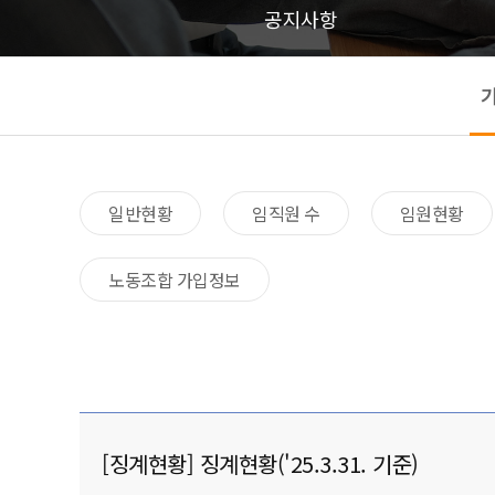
공지사항
일반현황​
임직원 수​
임원현황​
노동조합 가입정보
[징계현황] 징계현황('25.3.31. 기준)