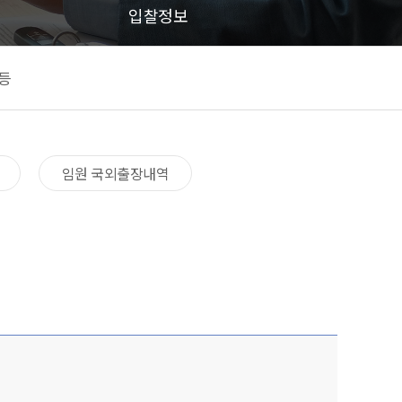
입찰정보
등
임원 국외출장내역​