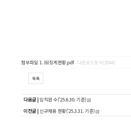
첨부파일
(6)징계현황.pdf
다운로드횟수[2044]
목록
다음글 |
임직원 수('25.6.30. 기준)
이전글 |
신규채용 현황('25.3.31. 기준)