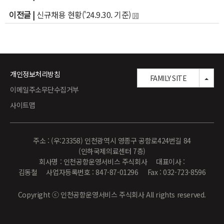
이전글 |
신규채용 현황('24.9.30. 기준)
개인정보처리방침
TOG
FAMILY SITE
이메일주소무단수집거부
사이트맵
주소 : (우:23358) 인천광역시 영종구 공항로424번길 84
(인하국제의료센터 7층)
회사명 : 인천공항운영서비스 주식회사 대표이사 :
김동철 사업자등록번호 : 847-87-01296 Fax : 032-723-8596
Copyright ⓒ 인천공항운영서비스 주식회사 All rights reserved.